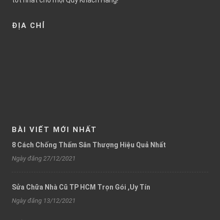
tốt nhất cho mọi Qúy Khách Hàng!
ĐỊA CHỈ
BÀI VIẾT MỚI NHẤT
8 Cách Chống Thấm Sân Thượng Hiệu Quả Nhất
Ngày đăng 27/12/2021
Sửa Chữa Nhà Cũ TP HCM Trọn Gói ,Uy Tín
Ngày đăng 13/12/2021