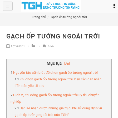
TRANG CHỦ
SỮA CHỮA
+
Trang chủ
Gạch ốp tường ngoài trời
BẢNG GIÁ
+
GẠCH ỐP TƯỜNG NGOÀI TRỜI
DỊCH VỤ CHỐNG THẤM
+
17/08/2019
1647
Thi Công
+
TIN TỨC
Mục lục
[Ẩn]
LIÊN HỆ
Nguyên tắc cần biết để chọn gạch ốp tường ngoài trời
Khi chọn gạch ốp tường ngoài trời, bạn cần cân nhắc
đến các yếu tố sau:
Dịch vụ thi công gạch ốp tường ngoài trời uy tín, chuyên
nghiệp
Bạn sẽ nhận được những giá trị gì khi sử dụng dịch vụ
gạch ốp tường ngoài trời của TGH?