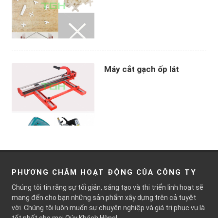
Máy cắt gạch ốp lát
PHƯƠNG CHÂM HOẠT ĐỘNG CỦA CÔNG TY
Chúng tôi tin rằng sự tối giản, sáng tạo và thi triển linh hoạt sẽ
mang đến cho bạn những sản phẩm xây dựng trên cả tuyệt
vời. Chúng tôi luôn muốn sự chuyên nghiệp và giá trị phục vụ là