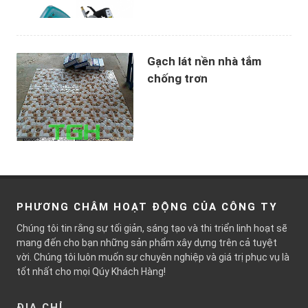
Gạch lát nền nhà tắm
chống trơn
PHƯƠNG CHÂM HOẠT ĐỘNG CỦA CÔNG TY
Chúng tôi tin rằng sự tối giản, sáng tạo và thi triển linh hoạt sẽ
mang đến cho bạn những sản phẩm xây dựng trên cả tuyệt
vời. Chúng tôi luôn muốn sự chuyên nghiệp và giá trị phục vụ là
tốt nhất cho mọi Qúy Khách Hàng!
ĐỊA CHỈ