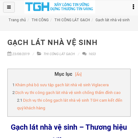
TRANG CHỦ
SỮA CHỮA
+
Trang chủ
THI CÔNG
THI CÔNG LÁT GẠCH
Gạch lát nhà vệ sinh
BẢNG GIÁ
+
GẠCH LÁT NHÀ VỆ SINH
DỊCH VỤ CHỐNG THẤM
+
23/08/2019
THI CÔNG LÁT GẠCH
1653
Thi Công
+
TIN TỨC
Mục lục
[Ẩn]
LIÊN HỆ
Khám phá bộ sưu tập gạch lát nhà vệ sinh Viglacera
Dịch vụ thi công gạch lát nhà vệ sinh chống thấm đỉnh cao
Dịch vụ thi công gạch lát nhà vệ sinh TGH cam kết đến
quý khách hàng
Gạch lát nhà vệ sinh – Thương hiệu