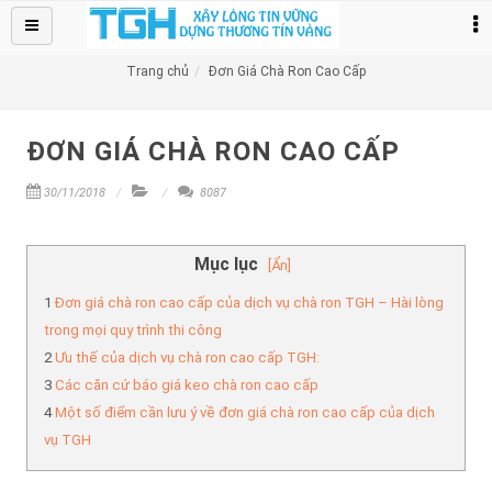
TRANG CHỦ
SỮA CHỮA
+
Trang chủ
Đơn Giá Chà Ron Cao Cấp
BẢNG GIÁ
+
ĐƠN GIÁ CHÀ RON CAO CẤP
DỊCH VỤ CHỐNG THẤM
+
30/11/2018
8087
Thi Công
+
TIN TỨC
Mục lục
[Ẩn]
LIÊN HỆ
Đơn giá chà ron cao cấp của dịch vụ chà ron TGH – Hài lòng
trong mọi quy trình thi công
Ưu thế của dịch vụ chà ron cao cấp TGH:
Các căn cứ báo giá keo chà ron cao cấp
Một số điểm cần lưu ý về đơn giá chà ron cao cấp của dịch
vụ TGH