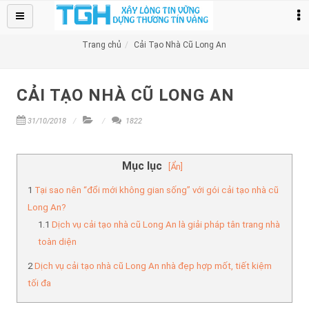
TRANG CHỦ
SỮA CHỮA
+
Trang chủ
Cải Tạo Nhà Cũ Long An
BẢNG GIÁ
+
CẢI TẠO NHÀ CŨ LONG AN
DỊCH VỤ CHỐNG THẤM
+
31/10/2018
1822
Thi Công
+
TIN TỨC
Mục lục
[Ẩn]
LIÊN HỆ
Tại sao nên “đổi mới không gian sống” với gói cải tạo nhà cũ
Long An?
Dịch vụ cải tạo nhà cũ Long An là giải pháp tân trang nhà
toàn diện
Dịch vụ cải tạo nhà cũ Long An nhà đẹp hợp mốt, tiết kiệm
tối đa