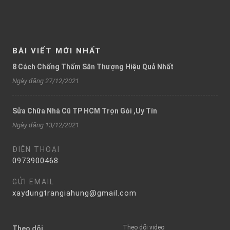
BÀI VIẾT MỚI NHẤT
8 Cách Chống Thấm Sân Thượng Hiệu Quả Nhất
Ngày đăng 27/12/2021
Sửa Chữa Nhà Cũ TP HCM Trọn Gói ,Uy Tín
Ngày đăng 13/12/2021
ĐIỆN THOẠI
0973900468
GỬI EMAIL
xaydungtrangiahung@gmail.com
Theo dõi video
Theo dõi